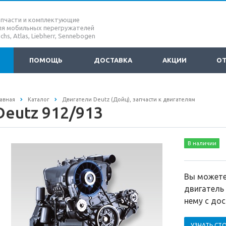
апчасти и комплектующие
ля мобильных перегружателей
chs, Atlas, Liebherr, Sennebogen
ПОМОЩЬ
ДОСТАВКА
АКЦИИ
О
авная
Каталог
Двигатели Deutz (Дойц), запчасти к двигателям
Deutz 912/913
В наличии
Вы можете 
двигатель 
нему с дос
УЗНАТЬ СТ