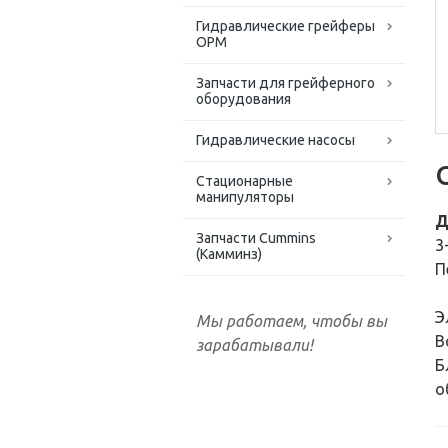
Гидравлические грейферы
ОРМ
Запчасти для грейферного
оборудования
Гидравлические насосы
Стационарные
манипуляторы
Д
Запчасти Cummins
3
(Камминз)
П
Э
Мы работаем, чтобы вы
В
зарабатывали!
Б
о