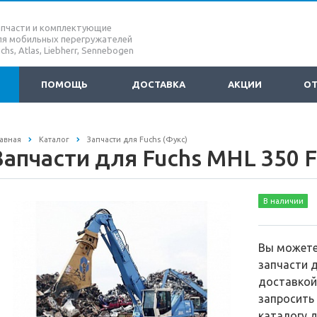
апчасти и комплектующие
ля мобильных перегружателей
chs, Atlas, Liebherr, Sennebogen
ПОМОЩЬ
ДОСТАВКА
АКЦИИ
О
авная
Каталог
Запчасти для Fuchs (Фукс)
Запчасти для Fuchs MHL 350 
В наличии
Вы можете
запчасти д
доставкой
запросить
каталогу 