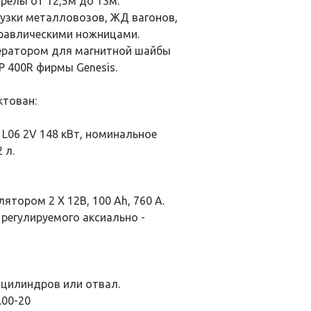
трелы от 12,5м до 13м.
рузки металловозов, ЖД вагонов,
дравлическими ножницами.
енератором для магнитной шайбы
P 400R фирмы Genesis.
ктован:
L06 2V 148 кВт, номинальное
 л.
тором 2 Х 12В, 100 Ah, 760 A.
регулируемого аксиально -
 цилиндров или отвал.
.00-20