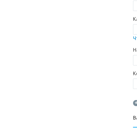
К
Ч
Н
К
*
В