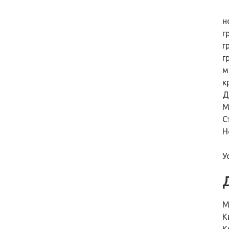
н
г
г
г
м
к
Д
М
С
Н
У
М
К