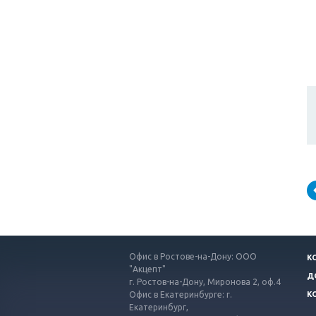
Офис в Ростове-на-Дону: ООО
К
"Акцепт"
Д
г. Ростов-на-Дону, Миронова 2, оф.4
Офис в Екатеринбурге: г.
К
Екатеринбург,