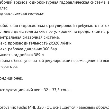
абочий тормоз: одноконтурная гидравлическая система, 
олес
идравлическая система:
обильная гидросистема с регулировкой требуемого пото
оплива двигателя за счет регулировки по предельной нагр
ентральная смазочная система.
акс. производительность 2х320 л/мин
акс. рабочее давление 360 бар
мкость гидробака 389 л.
абина с бесступенчатой регулировкой перемещения по высо
ператора.
ондиционер.
ксплуатационный вес – 32 – 37,5 тонн.
огрузчик Fuchs MHL 350 FQC оснащается навесным обору