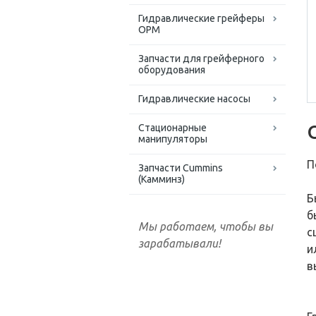
Гидравлические грейферы
ОРМ
Запчасти для грейферного
оборудования
Гидравлические насосы
Стационарные
манипуляторы
П
Запчасти Cummins
(Камминз)
Б
б
Мы работаем, чтобы вы
с
зарабатывали!
и
в