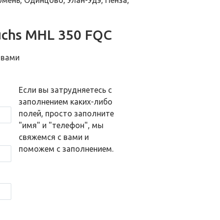
юмень, Одинцово, Улан-Удэ, Пенза,
uchs MHL 350 FQC
 вами
Если вы затрудняетесь с
заполнением каких-либо
полей, просто заполните
"имя" и "телефон", мы
свяжемся с вами и
поможем с заполнением.