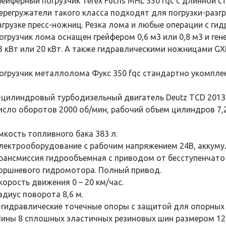
рейферный погрузчик Terex Fuchs MHL 350 fqc с длинной с
ерегружатели такого класса подходят для погрузки-разг
агрузке пресс-ножниц. Резка лома и любые операции с ги
огрузчик лома оснащен грейфером 0,6 м3 или 0,8 м3 и г
3 кВт или 20 кВт. А также гидравлическими ножницами GX
огрузчик металлолома Фукс 350 fqc стандартно укомпле
-цилиндровый турбодизельный двигатель Deutz TCD 2013 
исло оборотов 2000 об/мин, рабочий объем цилиндров 7,2
мкость топливного бака 383 л.
лектрооборудование с рабочим напряжением 24В, аккумуля
рансмиссия гидрообъемная с приводом от бесступенчато 
оршневого гидромотора. Полный привод.
корость движения 0 – 20 км/час.
адиус поворота 8,6 м.
-гидравлические точечные опоры с защитой для опорных
ины 8 сплошных эластичных резиновых шин размером 12