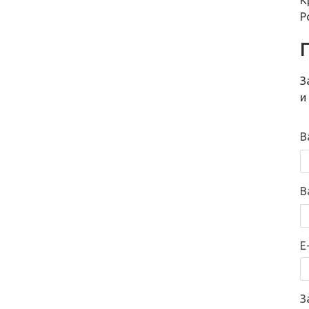
К
Р
З
и
В
В
E
З