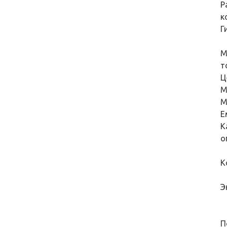
Р
к
Г
М
т
Ц
М
М
Е
К
о
К
Э
П